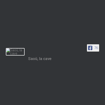
76
Saoû, la cave