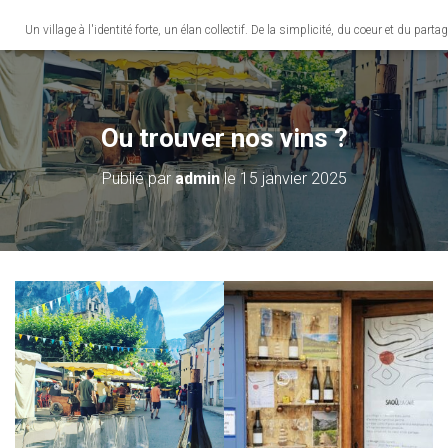
Un village à l'identité forte, un élan collectif. De la simplicité, du coeur et du partag
Ou trouver nos vins ?
Publié par
admin
le
15 janvier 2025